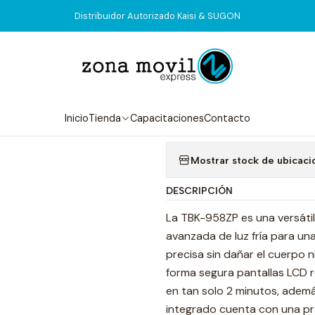
Inicio
Tienda
Equipos
Máquina láser UV TBK 958ZP
Distribuidor Autorizado Kaisi & SUGON
|
Máquina láse
Agregar a la lista de
Inicio
Tienda
Capacitaciones
Contacto
Mostrar stock de ubicaci
DESCRIPCIÓN
La TBK-958ZP es una versáti
avanzada de luz fría para una
precisa sin dañar el cuerpo n
forma segura pantallas LCD r
en tan solo 2 minutos, ademá
integrado cuenta con una prá