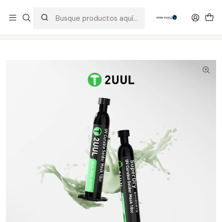
Distribuidor Autorizado Kaisi & SUGON
Inicio
Tienda
Consumibles
Mascara UV 2UUL SC55