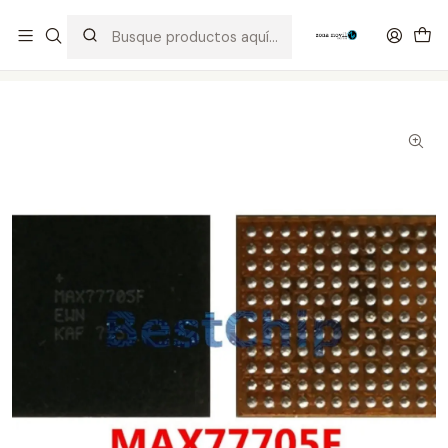
Distribuidor Autorizado Kaisi & SUGON
Inicio
Tienda
Integrados
MAX77705f