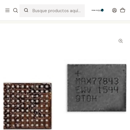
Distribuidor Autorizado Kaisi & SUGON
Inicio
Tienda
Integrados
MAX77843