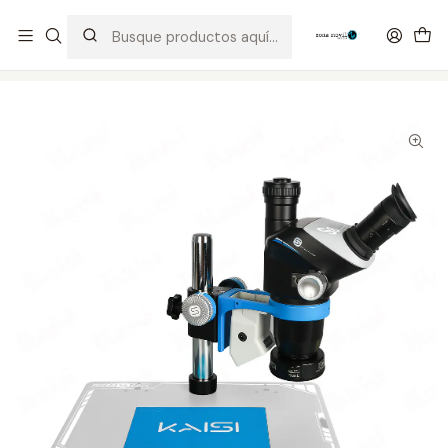
Distribuidor Autorizado Kaisi & SUGON
Inicio
Tienda
Equipos
Microscopio Trinocular Kaisi S8