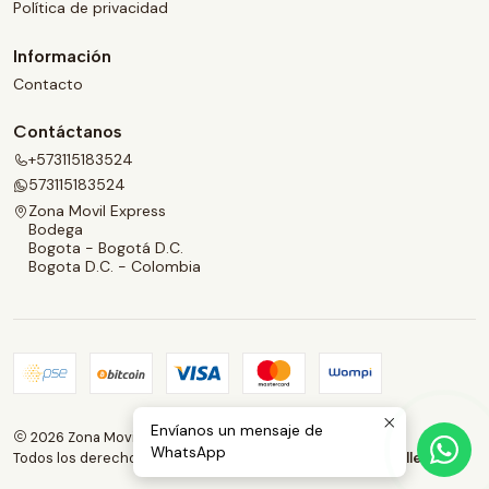
Política de privacidad
Información
Contacto
Contáctanos
+573115183524
573115183524
Zona Movil Express
Bodega
Bogota - Bogotá D.C.
Bogota D.C. - Colombia
Envíanos un mensaje de
2026 Zona Movil Express.
WhatsApp
Todos los derechos reservados.
Desarrollado por Jumpseller
.