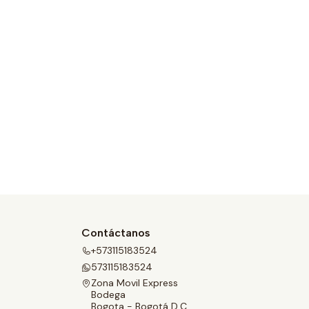
Contáctanos
+573115183524
573115183524
Zona Movil Express
Bodega
Bogota - Bogotá D.C.