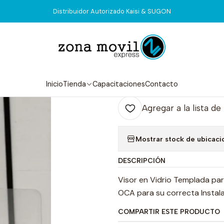
Inicio
Tienda
Visor & Touch
Motorola g7 Power visor
Distribuidor Autorizado Kaisi & SUGON
|
Motorola g7 Po
Agr
Inicio
Tienda
Capacitaciones
Contacto
Cantidad
Agregar a la lista de
Mostrar stock de ubicaci
DESCRIPCIÓN
Visor en Vidrio Templada pa
OCA para su correcta Instal
COMPARTIR ESTE PRODUCTO