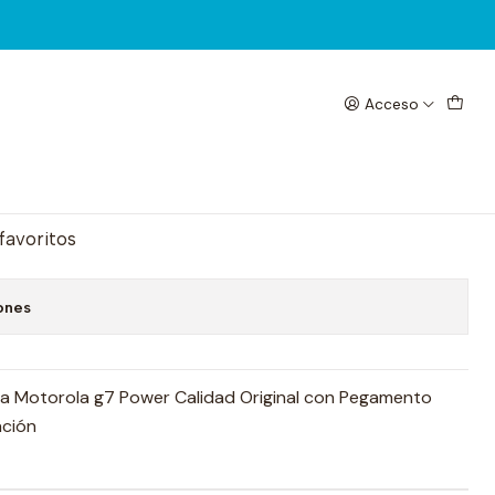
Acceso
wer visor
egar al Carrito
Comprar ahora
 favoritos
ones
ra Motorola g7 Power Calidad Original con Pegamento
ación