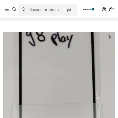
Distribuidor Autorizado Kaisi & SUGON
Inicio
Tienda
Visor & Touch
Motorola g8 play vidrio + Oca