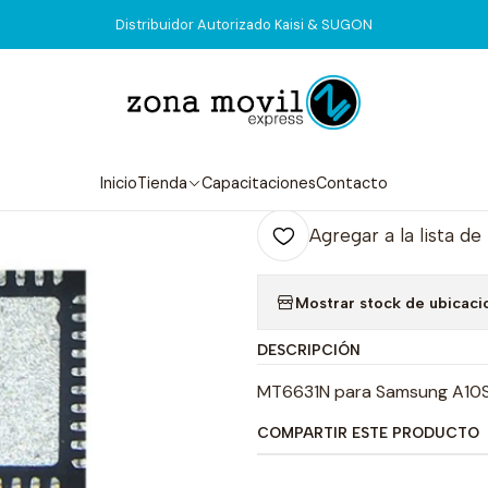
Inicio
Tienda
Integrados
MT6631N
Distribuidor Autorizado Kaisi & SUGON
|
MT6631N
Agr
Inicio
Tienda
Capacitaciones
Contacto
Cantidad
Agregar a la lista de
Mostrar stock de ubicaci
DESCRIPCIÓN
MT6631N para Samsung A10S W
COMPARTIR ESTE PRODUCTO