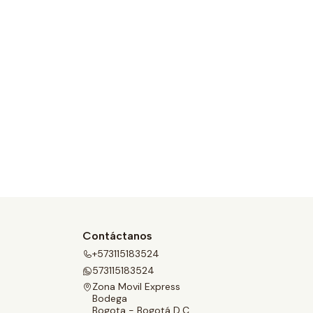
Contáctanos
+573115183524
573115183524
Zona Movil Express
Bodega
Bogota - Bogotá D.C.