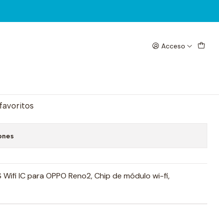
Acceso
egar al Carrito
Comprar ahora
 favoritos
ones
ifi IC para OPPO Reno2, Chip de módulo wi-fi,