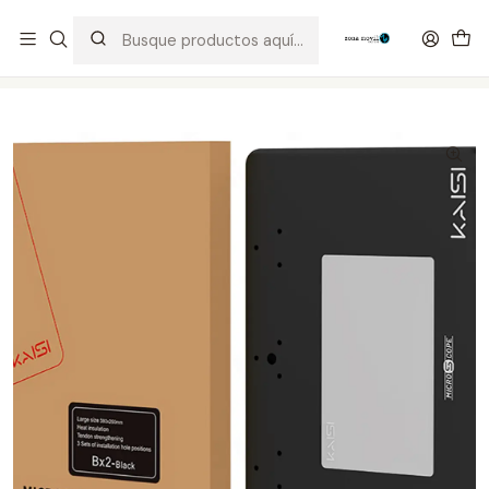
Distribuidor Autorizado Kaisi & SUGON
Inicio
Tienda
Herramientas
Panel Microscopio BX2 Negro