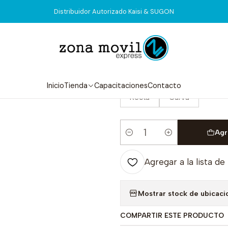
Inicio
Tienda
Herramientas
Pinza Ceramica Mijing
Distribuidor Autorizado Kaisi & SUGON
|
Pinza Ceramic
MODELO
Inicio
Tienda
Capacitaciones
Contacto
Recta
Curva
Agr
Cantidad
Agregar a la lista de
Mostrar stock de ubicaci
COMPARTIR ESTE PRODUCTO