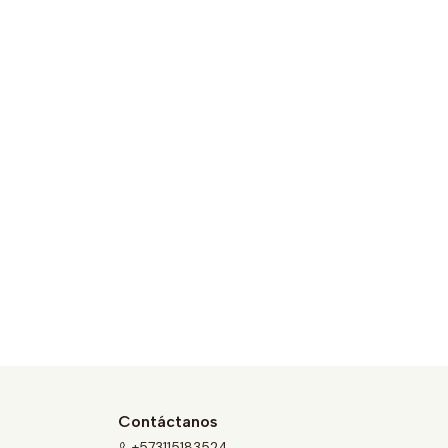
Contáctanos
+573115183524