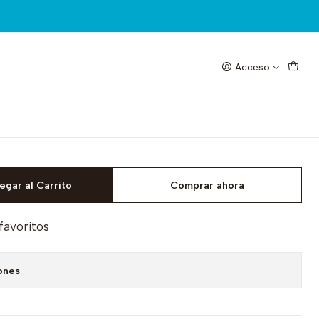
Acceso
a Mijing
egar al Carrito
Comprar ahora
 favoritos
ones