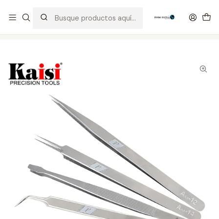
Distribuidor Autorizado Kaisi & SUGON
Inicio
Tienda
Herramientas
Pinzas Rectas y Curvas Kaisi