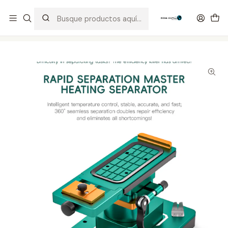
Distribuidor Autorizado Kaisi & SUGON
Inicio
Tienda
Equipos
Plancha TBK 988A