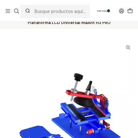
Distribuidor Autorizado Kaisi & SUGON
Inicio
Tienda
Herramientas
Plataforma LCD Universal MaAnt H3 PRO