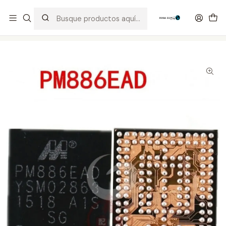
Distribuidor Autorizado Kaisi & SUGON
Inicio
Tienda
Integrados
PM886EAD