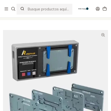
Distribuidor Autorizado Kaisi & SUGON
Inicio
Tienda
Equipos
Precalentadora iRepair MS1