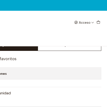
Acceso
x
egar al Carrito
Comprar ahora
 favoritos
ones
unidad