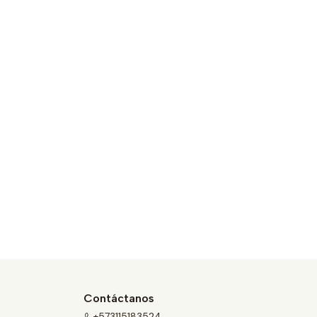
Contáctanos
+573115183524