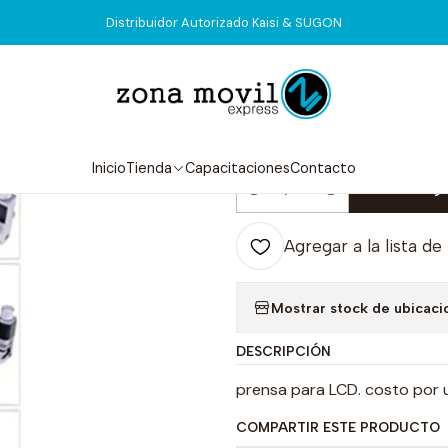
Inicio
Tienda
Herramientas
Prensa LCD Fix
Distribuidor Autorizado Kaisi & SUGON
|
Prensa LCD Fi
5.0
7 reseñas
Inicio
Tienda
Capacitaciones
Contacto
Agr
Cantidad
Agregar a la lista de
Mostrar stock de ubicaci
DESCRIPCIÓN
prensa para LCD. costo por 
COMPARTIR ESTE PRODUCTO