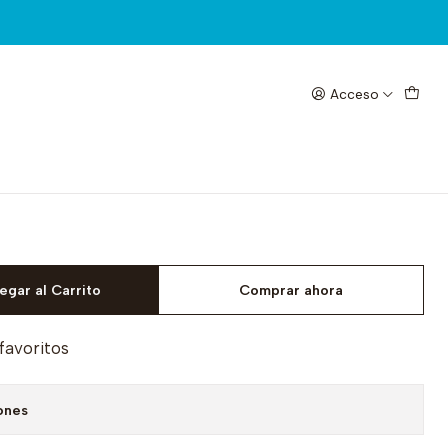
Acceso
S-FC602
egar al Carrito
Comprar ahora
 favoritos
ones