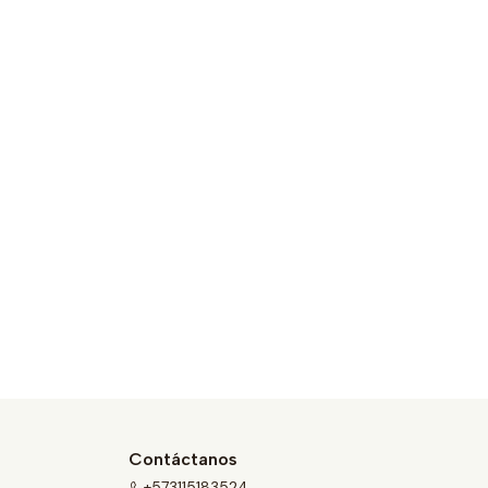
Contáctanos
+573115183524