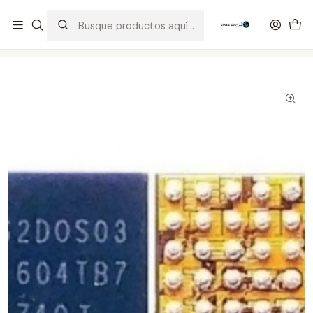
Distribuidor Autorizado Kaisi & SUGON
Inicio
Tienda
Integrados
S2D0S03