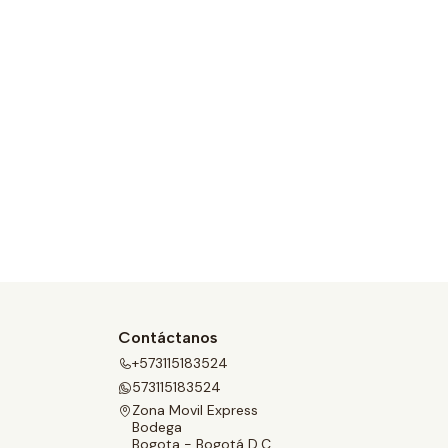
Contáctanos
+573115183524
573115183524
Zona Movil Express
Bodega
Bogota - Bogotá D.C.