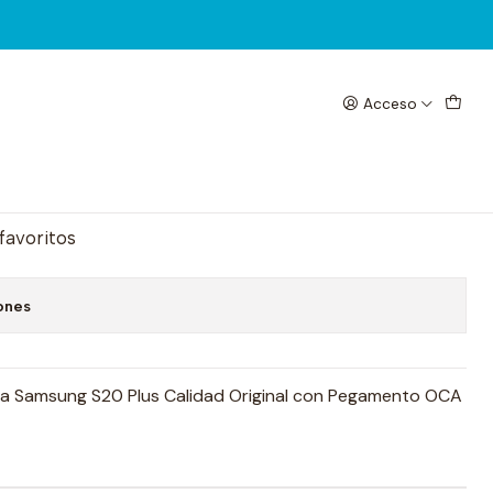
Acceso
lus Visor + Oca
egar al Carrito
Comprar ahora
 favoritos
ones
ra Samsung S20 Plus Calidad Original con Pegamento OCA