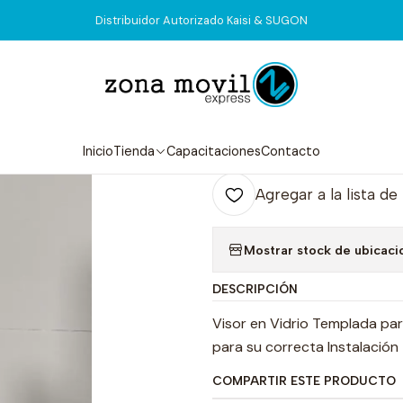
Inicio
Tienda
Visor & Touch
Samsung S20 Plus Visor + Oca
Distribuidor Autorizado Kaisi & SUGON
|
Samsung S20 P
Agr
Inicio
Tienda
Capacitaciones
Contacto
Cantidad
Agregar a la lista de
Mostrar stock de ubicaci
DESCRIPCIÓN
Visor en Vidrio Templada pa
para su correcta Instalación
COMPARTIR ESTE PRODUCTO