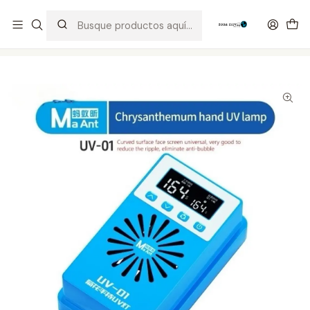
Distribuidor Autorizado Kaisi & SUGON
Inicio
Tienda
Equipos
Secado OCA MaAnt UV-01