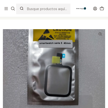
Distribuidor Autorizado Kaisi & SUGON
Inicio
Tienda
Visor & Touch
Serie 5/SE 40mm Táctil + Oca