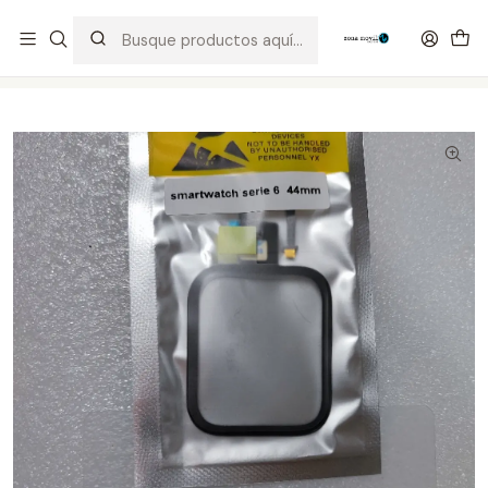
Distribuidor Autorizado Kaisi & SUGON
Inicio
Tienda
Visor & Touch
Serie 6 44mm Táctil + Oca