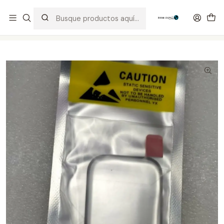
Distribuidor Autorizado Kaisi & SUGON
Inicio
Tienda
Visor & Touch
Serie 7 45mm Visor + Oca