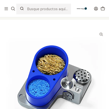
Distribuidor Autorizado Kaisi & SUGON
Inicio
Tienda
Ofertas
Soporte Maneral MaAnt C210