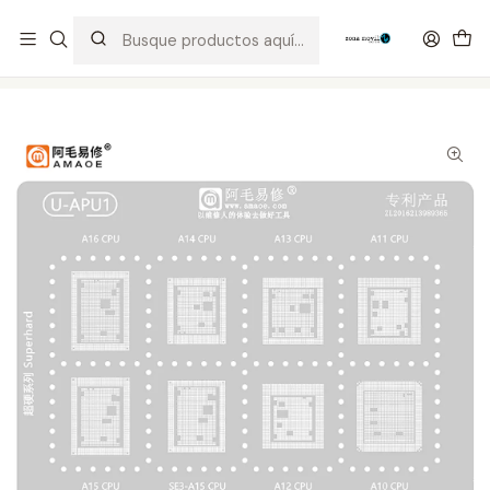
Distribuidor Autorizado Kaisi & SUGON
Inicio
Tienda
Stencil
Stencil Amaoe CPU iPhone APU1