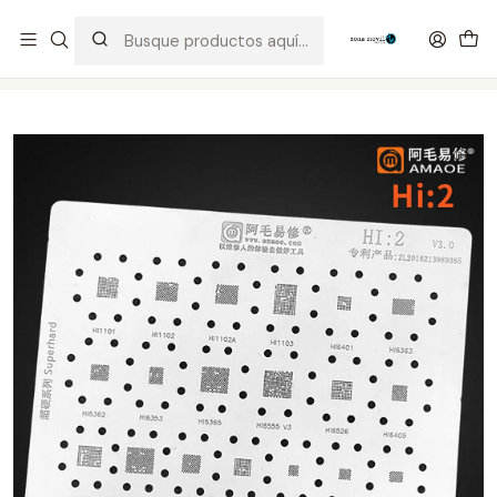
Distribuidor Autorizado Kaisi & SUGON
Inicio
Tienda
Stencil
Stencil Amaoe Hi2