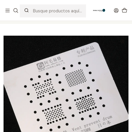
Distribuidor Autorizado Kaisi & SUGON
Inicio
Tienda
Stencil
Stencil Amaoe nand 0.25mm