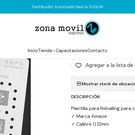
Inicio
Tienda
Stencil
Stencil Amaoe MTC CPU. MQ3
Distribuidor Autorizado Kaisi & SUGON
|
Stencil Amao
Agr
Inicio
Tienda
Capacitaciones
Contacto
Cantidad
Agregar a la lista de
Mostrar stock de ubicaci
DESCRIPCIÓN
Plantilla para Reballing para
✓ Marca Amaoe
✓ Calibre 0.12mm