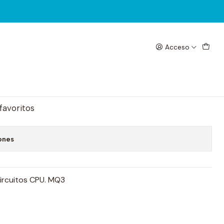
Acceso
e MTC CPU. MQ3
egar al Carrito
Comprar ahora
 favoritos
ones
 circuitos CPU. MQ3