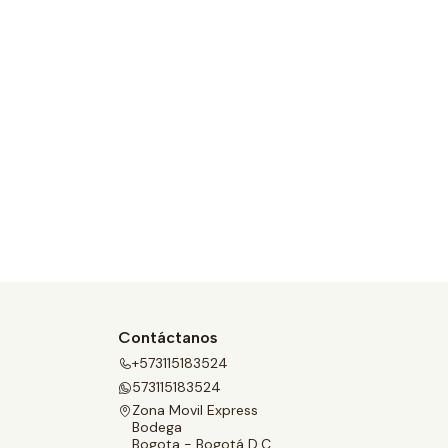
Contáctanos
+573115183524
573115183524
Zona Movil Express
Bodega
Bogota - Bogotá D.C.