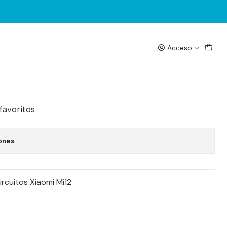
Acceso
 Xiaomi Mi12
egar al Carrito
Comprar ahora
 favoritos
ones
circuitos Xiaomi Mi12