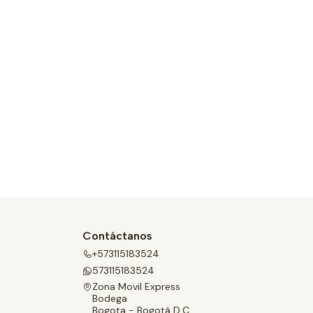
Contáctanos
+573115183524
573115183524
Zona Movil Express
Bodega
Bogota - Bogotá D.C.