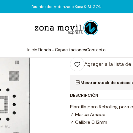
Inicio
Tienda
Stencil
Stencil Amaoe Xiaomi Mi12
Distribuidor Autorizado Kaisi & SUGON
|
Stencil Amaoe
Agr
Inicio
Tienda
Capacitaciones
Contacto
Cantidad
Agregar a la lista de
Mostrar stock de ubicaci
DESCRIPCIÓN
Plantilla para Reballing para 
✓ Marca Amaoe
✓ Calibre 0.12mm