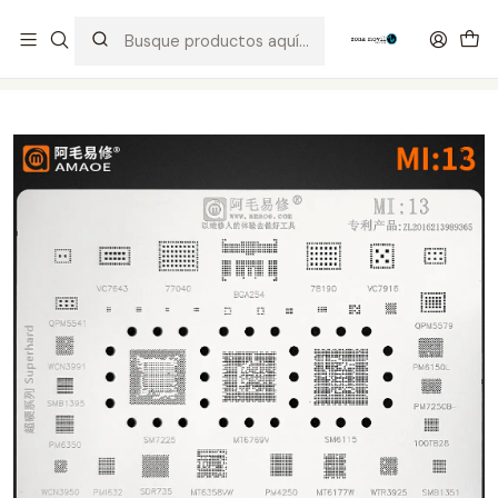
Distribuidor Autorizado Kaisi & SUGON
Inicio
Tienda
Stencil
Stencil Amaoe Xiaomi Mi13