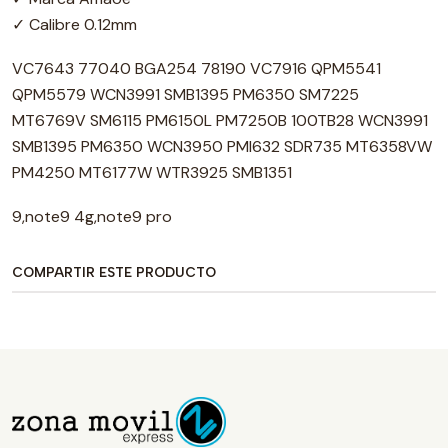
✓ Calibre 0.12mm
VC7643 77040 BGA254 78190 VC7916 QPM5541
QPM5579 WCN3991 SMB1395 PM6350 SM7225
MT6769V SM6115 PM6150L PM7250B 100TB28 WCN3991
SMB1395 PM6350 WCN3950 PMI632 SDR735 MT6358VW
PM4250 MT6177W WTR3925 SMB1351
9,note9 4g,note9 pro
COMPARTIR ESTE PRODUCTO