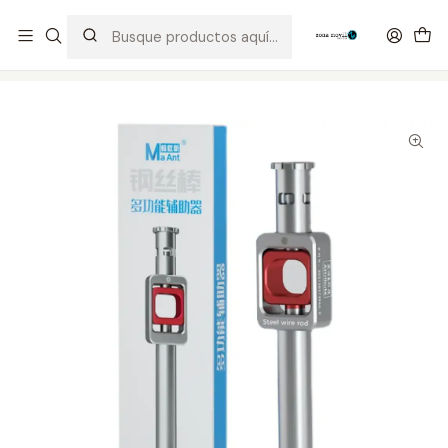
Distribuidor Autorizado Kaisi & SUGON
Inicio
Tienda
Herramientas
Sujetador Hilo MaAnt MY-202