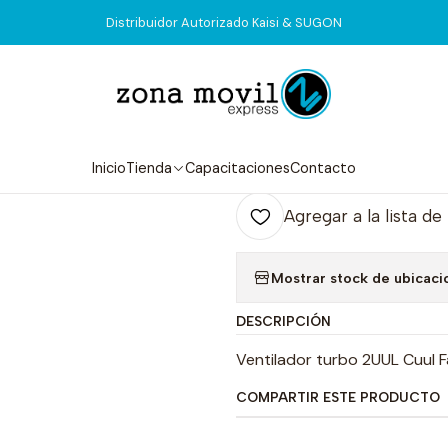
Inicio
Tienda
Equipos
Turbina Pro 2UUL DA970
Distribuidor Autorizado Kaisi & SUGON
|
Turbina Pro 
Agr
Inicio
Tienda
Capacitaciones
Contacto
Cantidad
Agregar a la lista de
Mostrar stock de ubicaci
DESCRIPCIÓN
Ventilador turbo 2UUL Cuul 
COMPARTIR ESTE PRODUCTO