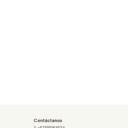
Contáctanos
+573115183524