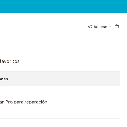
Acceso
2UUL DA970
egar al Carrito
Comprar ahora
 favoritos
ones
Fan Pro para reparación