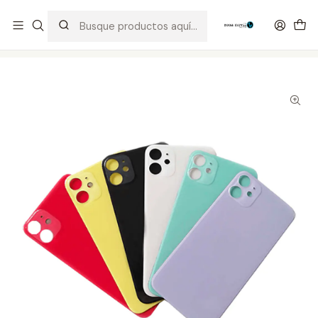
Distribuidor Autorizado Kaisi & SUGON
Inicio
Tienda
Visor & Touch
Vidrio Trasero iPhone 11