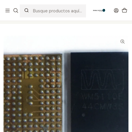
Distribuidor Autorizado Kaisi & SUGON
Inicio
Tienda
Integrados
WM5110E